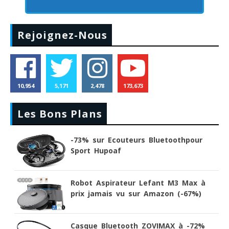
Rejoignez-Nous
10,954
5,171
2,478
173,673
Les Bons Plans
-73% sur Ecouteurs Bluetoothpour
Sport Hupoaf
Robot Aspirateur Lefant M3 Max à
prix jamais vu sur Amazon (-67%)
Casque Bluetooth ZOVIMAX à -72%