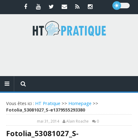
Vous êtes ici :
HT Pratique
>>
Homepage
>>
Fotolia_53081027_S-e1379555293380
mai 31, 2014
Alain Roache
0
Fotolia_53081027_S-