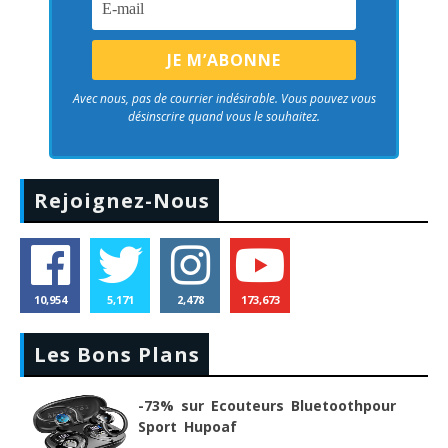
Avec nous, pas de courrier indésirable. Vous pouvez vous
désinscrire quand vous le souhaitez.
Rejoignez-Nous
10,954
5,171
2,478
173,673
Les Bons Plans
-73% sur Ecouteurs Bluetoothpour
Sport Hupoaf