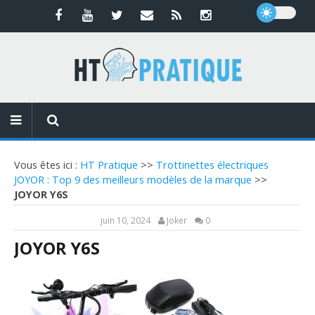
Vous êtes ici :
HT Pratique
>>
Trottinettes électriques
JOYOR : Top 9 des meilleurs modèles de la marque
>>
JOYOR Y6S
juin 10, 2024
Joker
0
JOYOR Y6S