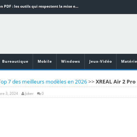
Word en PDF : les outils qui respectent la mise en page
Aspirateurs ECOVACS : Top 9 des meilleurs modèles de la marque
Comment programmer l’arrêt automatique de son pc sous Windows 10 ?
Aspirateurs Xiaomi : Top 11 des meilleurs modèles de la marque
Vidéoprojecteurs Asus : Top 6 des meilleurs modèles de la marque
Bureautique
Mobile
Windows
Jeux-Vidéo
Matérie
Top 7 des meilleurs modèles en 2026
>>
XREAL Air 2 Pro
re 3, 2024
Joker
0