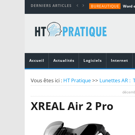
DERNIERS ARTICLES
BUREAUTIQUE
MATÉRIEL
TUTORIALS
MATÉRIEL
MATÉRIEL
Accueil
Actualités
Logiciels
Internet
Vous êtes ici :
HT Pratique
>>
Lunettes AR : 
décemb
XREAL Air 2 Pro