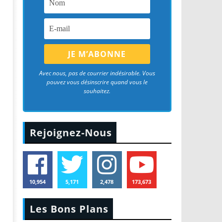
Avec nous, pas de courrier indésirable. Vous
pouvez vous désinscrire quand vous le
souhaitez.
Rejoignez-Nous
10,954
5,171
2,478
173,673
Les Bons Plans