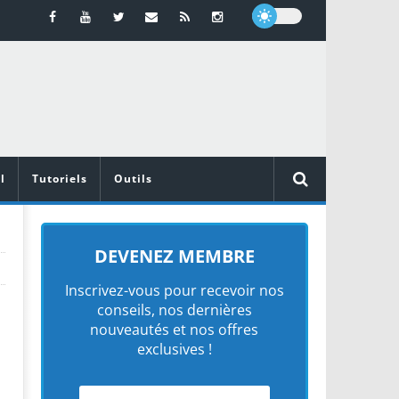
l
Tutoriels
Outils
DEVENEZ MEMBRE
Inscrivez-vous pour recevoir nos
conseils, nos dernières
nouveautés et nos offres
exclusives !