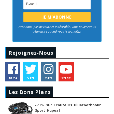
Avec nous, pas de courrier indésirable. Vous pouvez vous
désinscrire quand vous le souhaitez.
Rejoignez-Nous
10,954
5,171
2,478
173,673
Les Bons Plans
-73% sur Ecouteurs Bluetoothpour
Sport Hupoaf