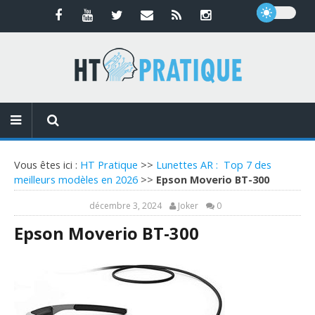
Vous êtes ici :
HT Pratique
>>
Lunettes AR : Top 7 des
meilleurs modèles en 2026
>>
Epson Moverio BT-300
décembre 3, 2024
Joker
0
Epson Moverio BT-300