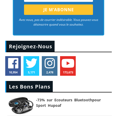
Avec nous, pas de courrier indésirable. Vous pouvez vous
désinscrire quand vous le souhaitez.
Rejoignez-Nous
10,954
5,171
2,478
173,673
Les Bons Plans
-73% sur Ecouteurs Bluetoothpour
Sport Hupoaf