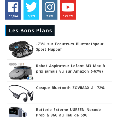
10,954
5,171
2,478
173,673
Les Bons Plans
-73% sur Ecouteurs Bluetoothpour
Sport Hupoaf
Robot Aspirateur Lefant M3 Max à
prix jamais vu sur Amazon (-67%)
Casque Bluetooth ZOVIMAX à -72%
Batterie Externe UGREEN Nexode
Prob à 36€ au lieu de 59€