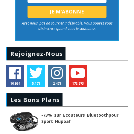
Avec nous, pas de courrier indésirable. Vous pouvez vous
désinscrire quand vous le souhaitez.
Rejoignez-Nous
10,954
5,171
2,478
173,673
Les Bons Plans
-73% sur Ecouteurs Bluetoothpour
Sport Hupoaf