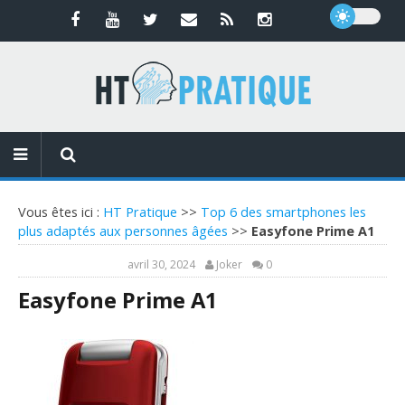
Vous êtes ici :
HT Pratique
>>
Top 6 des smartphones les
plus adaptés aux personnes âgées
>>
Easyfone Prime A1
avril 30, 2024
Joker
0
Easyfone Prime A1