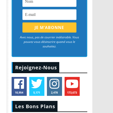
Avec nous, pas de courrier indésirable. Vous
pouvez vous désinscrire quand vous le
souhaitez.
Rejoignez-Nous
10,954
5,171
2,478
173,673
Les Bons Plans