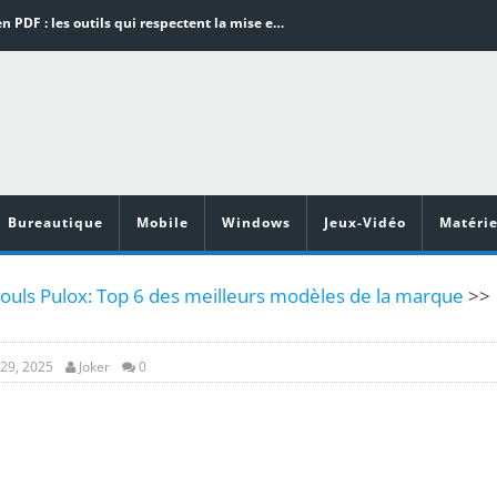
Word en PDF : les outils qui respectent la mise en page
Aspirateurs ECOVACS : Top 9 des meilleurs modèles de la marque
Comment programmer l’arrêt automatique de son pc sous Windows 10 ?
Aspirateurs Xiaomi : Top 11 des meilleurs modèles de la marque
Vidéoprojecteurs Asus : Top 6 des meilleurs modèles de la marque
Bureautique
Mobile
Windows
Jeux-Vidéo
Matérie
uls Pulox: Top 6 des meilleurs modèles de la marque
>>
29, 2025
Joker
0