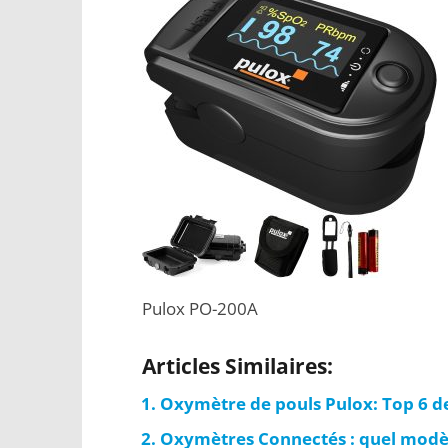
Pulox PO-200A
Articles Similaires:
Oxymètre de pouls Pulox: Top 6 d
Oxymètres Connectés : quel modèl