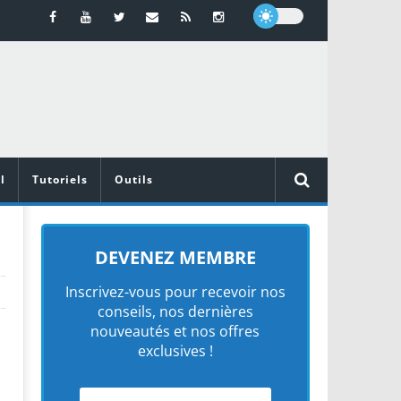
l
Tutoriels
Outils
DEVENEZ MEMBRE
Inscrivez-vous pour recevoir nos
conseils, nos dernières
nouveautés et nos offres
exclusives !