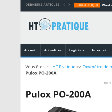
DERNIERS ARTICLES
BUREAUTIQUE
MATÉRIEL
TUTORIALS
MATÉRIEL
MATÉRIEL
Accueil
Actualités
Logiciels
Internet
Vous êtes ici :
HT Pratique
>>
Oxymètre de po
Pulox PO-200A
mars 
Pulox PO-200A