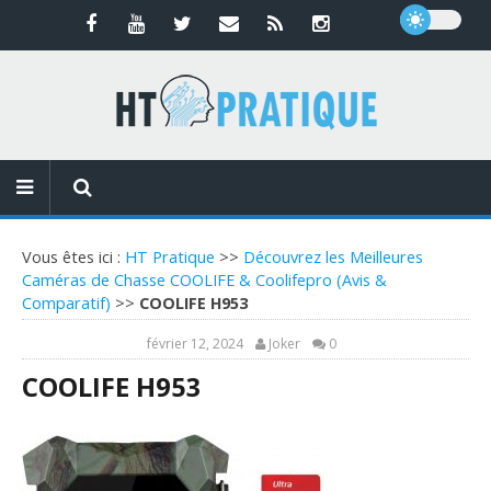
Vous êtes ici :
HT Pratique
>>
Découvrez les Meilleures
Caméras de Chasse COOLIFE & Coolifepro (Avis &
Comparatif)
>>
COOLIFE H953
février 12, 2024
Joker
0
COOLIFE H953