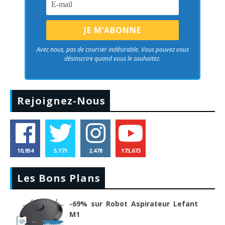
Avec nous, pas de courrier indésirable. Vous pouvez vous
désinscrire quand vous le souhaitez.
Rejoignez-Nous
10,954
5,171
2,478
173,673
Les Bons Plans
-69% sur Robot Aspirateur Lefant
M1