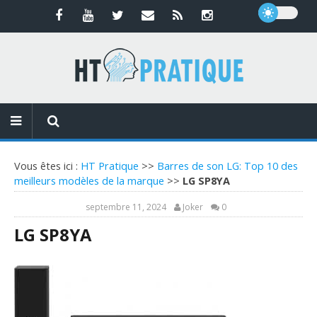
Vous êtes ici :
HT Pratique
>>
Barres de son LG: Top 10 des
meilleurs modèles de la marque
>>
LG SP8YA
septembre 11, 2024
Joker
0
LG SP8YA