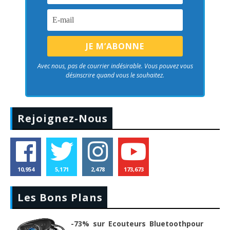
Avec nous, pas de courrier indésirable. Vous pouvez vous
désinscrire quand vous le souhaitez.
Rejoignez-Nous
10,954
5,171
2,478
173,673
Les Bons Plans
-73% sur Ecouteurs Bluetoothpour