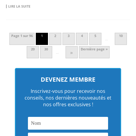
LIRE LA SUITE
Page 1 sur 96
1
2
3
4
5
10
…
20
30
Dernière page »
»
…
DEVENEZ MEMBRE
Inscrivez-vous pour recevoir nos
conseils, nos dernières nouveautés et
nos offres exclusives !