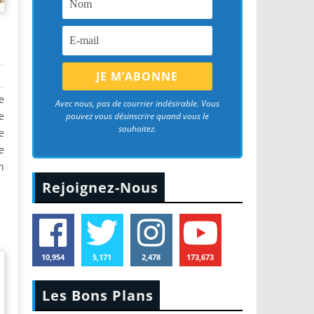
e
Avec nous, pas de courrier indésirable. Vous
e
pouvez vous désinscrire quand vous le
souhaitez.
e
e
n
Rejoignez-Nous
10,954
5,171
2,478
173,673
Les Bons Plans