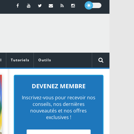
l
Tutoriels
Outils
DEVENEZ MEMBRE
Inscrivez-vous pour recevoir nos
conseils, nos dernières
nouveautés et nos offres
exclusives !