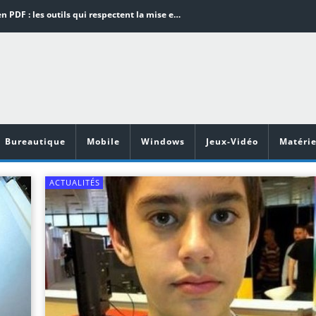
Word en PDF : les outils qui respectent la mise en page
Aspirateurs ECOVACS : Top 9 des meilleurs modèles de la marque
Comment programmer l’arrêt automatique de son pc sous Windows 10 ?
Aspirateurs Xiaomi : Top 11 des meilleurs modèles de la marque
Vidéoprojecteurs Asus : Top 6 des meilleurs modèles de la marque
Bureautique
Mobile
Windows
Jeux-Vidéo
Matérie
ACTUALITÉS