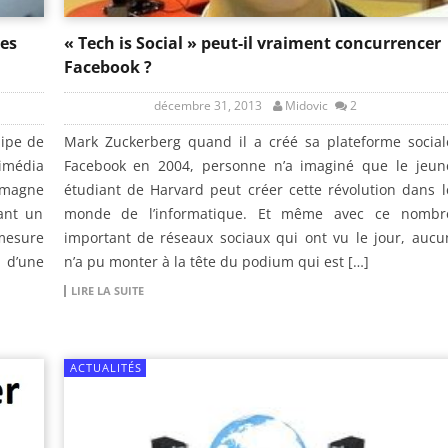
des
« Tech is Social » peut-il vraiment concurrencer
Facebook ?
décembre 31, 2013
Midovic
2
uipe de
Mark Zuckerberg quand il a créé sa plateforme social
imédia
Facebook en 2004, personne n’a imaginé que le jeun
lemagne
étudiant de Harvard peut créer cette révolution dans l
vant un
monde de l’informatique. Et même avec ce nombr
 mesure
important de réseaux sociaux qui ont vu le jour, aucu
 d’une
n’a pu monter à la tête du podium qui est […]
LIRE LA SUITE
ACTUALITÉS