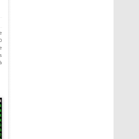
e
0
e
s
à