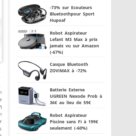
-73% sur Ecouteurs
Bluetoothpour Sport
Hupoaf
Robot Aspirateur
Lefant M3 Max à prix
jamais vu sur Amazon
(-67%)
Casque Bluetooth
ZOVIMAX à -72%
Batterie Externe
n
UGREEN Nexode Prob à
e
36€ au lieu de 59€
)
n
Robot Aspirateur
r
Piscine sans Fi à 199€
seulement (-60%)
s
à