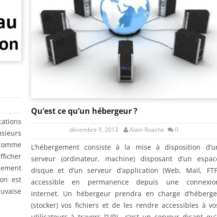
Qu’est ce qu’un hébergeur ?
cations
décembre 9, 2013
Alain Roache
0
sieurs
 comme
L’hébergement consiste à la mise à disposition d’u
fficher
serveur (ordinateur, machine) disposant d’un espac
nement
disque et d’un serveur d’application (Web, Mail, FTP
ion est
accessible en permanence depuis une connexio
uvaise
internet. Un hébergeur prendra en charge d’héberge
(stocker) vos fichiers et de les rendre accessibles à vo
utilisateurs à travers l’URL, c’est un serveur disant qu’