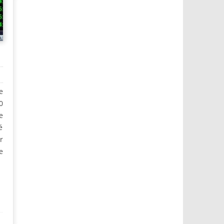
e
0
e
é
r
e