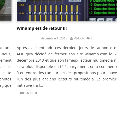
Winamp est de retour !!!
décembre 1, 2013
Midovic
1
nue une
Après avoir entendu ces derniers jours de l’annonce d
 nous,
AOL qu’a décidé de fermer son site winamp.com le 2
idement
décembre 2013 et que son fameux lecteur multimédia n
uis les
sera plus disponible en téléchargement, on a commenc
 cette
à entendre des rumeurs et des propositions pour sauve
 photos
l’un des plus anciens lecteurs multimédia. La premièr
agique
initiative « a […]
LIRE LA SUITE