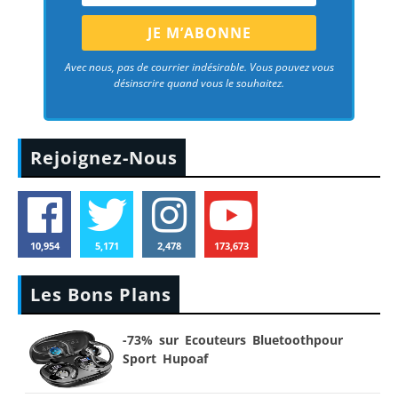
Avec nous, pas de courrier indésirable. Vous pouvez vous
désinscrire quand vous le souhaitez.
Rejoignez-Nous
10,954
5,171
2,478
173,673
Les Bons Plans
-73% sur Ecouteurs Bluetoothpour
Sport Hupoaf